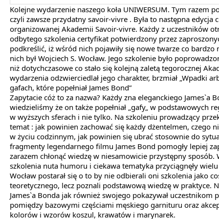
Kolejne wydarzenie naszego koła UNIWERSUM. Tym razem pos
czyli zawsze przydatny savoir-vivre . Była to następna edycja 
organizowanej Akademii Savoir-vivre. Każdy z uczestników ot
odbytego szkolenia certyfikat potwierdzony przez zaproszon
podkreślić, iż wśród nich pojawiły się nowe twarze co bardzo n
nich był Wojciech S. Wocław. Jego szkolenie było poprowadzo
niż dotychczasowe co stało się kolejną zaletą tegorocznej Akad
wydarzenia odzwierciedlał jego charakter, brzmiał „Wpadki arbit
gafach, które popełniał James Bond”
Zapytacie cóż to za nazwa? Każdy zna eleganckiego James`a Bo
wiedzieliśmy że on także popełniał „gafy„ w podstawowych r
w wyższych sferach i nie tylko. Na szkoleniu prowadzący prz
temat : jak powinien zachować się każdy dżentelmen, czego n
w życiu codzinnym, jak powinien się ubrać stosownie do sytua
fragmenty legendarnego filmu James Bond pomogły lepiej zap
zarazem chłonąć wiedzę w niesamowicie przystępny sposób
szkolenia nuta humoru i ciekawa tematyka przyciągnęły wielu
Wocław postarał się o to by nie odbierali oni szkolenia jako 
teoretycznego, lecz poznali podstawową wiedzę w praktyce. N
James`a Bonda jak również swojego pokazywał uczestnikom 
pomiędzy bazowymi częściami męskiego garnituru oraz akc
kolorów i wzorów koszul, krawatów i marynarek.