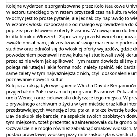
Kolejne wydarzenie zorganizowane przez Koło Naukowe Univ
Wieczoru tureckiego tym razem przyszedł czas na kulturę włos
Włochy? Jest to proste pytanie, ale jednak czy naprawdę to w
Wieczorek włoski rozpoczął się od małego wprowadzenia do ś
poprzez przedstawienie oferty Erasmus. W nawiązaniu do tem
krótki filmik o Włoszech. Zaproszony przedstawiciel organiza
zwięźle opisał nam, jak zrealizować swoje marzenia o podróża
studiów oraz odniósł się do włoskiej oferty wyjazdów, gdzie d
powodzeniem poznawali nową kulturę i studiowali swój kier
przecież nie wiem jak aplikować. Tym razem dowiedzieliśmy s
polega rekrutacja i jakie formalności należy spełnić. Nic bardz
same zalety w tym najważniejsza z nich, czyli doskonalenie um
poznawanie nowych kultur.
Kolejną atrakcją było wystąpienie Włocha Davide Bergamini’eg
przyjechał do Polski w ramach programu Erasmus+. Pokazał
uroki Wenecji oraz ciekawostki dotyczące tego miejsca. W prez
z prywatnego archiwum o życiu w tym mieście oraz kilka inte
przedstawiających Wenecję z lotu ptaka, a także kwestię budo
Davide skupił się bardziej na aspekcie swoich osobistych doś
tym miejscem, toteż prezentacja zainteresowała duże grono os
Oczywiście nie mogło również zabraknąć smaków włoskich. M
postaci prawdziwej włoskiej pizzy mile zaskoczyła wszystkich, 