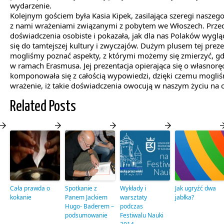
wydarzenie.
Kolejnym gościem była Kasia Kipek, zasilająca szeregi naszego 
z nami wrażeniami związanymi z pobytem we Włoszech. Prze
doświadczenia osobiste i pokazała, jak dla nas Polaków wygl
się do tamtejszej kultury i zwyczajów. Dużym plusem tej prezent
mogliśmy poznać aspekty, z którymi możemy się zmierzyć, g
w ramach Erasmusa. Jej prezentacja opierająca się o własnoręc
komponowała się z całością wypowiedzi, dzięki czemu mogli
wrażenie, iż takie doświadczenia owocują w naszym życiu na c
Related Posts
Cała prawda o
Spotkanie z
Wykłady i
Jak ugryźć dwa
kokanie
Panem Jackiem
warsztaty
jabłka?
Hugo- Baderem –
podczas
podsumowanie
Festiwalu Nauki